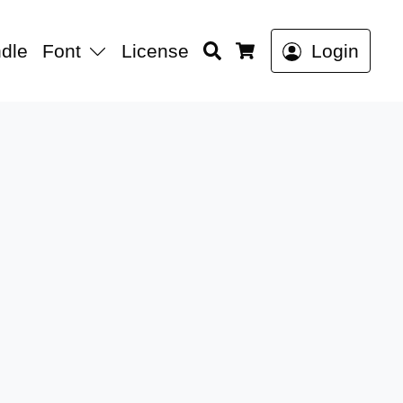
Search
dle
Font
License
Login
Cart