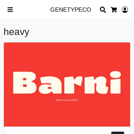
Search
L
GENETYPECO
Cart
heavy