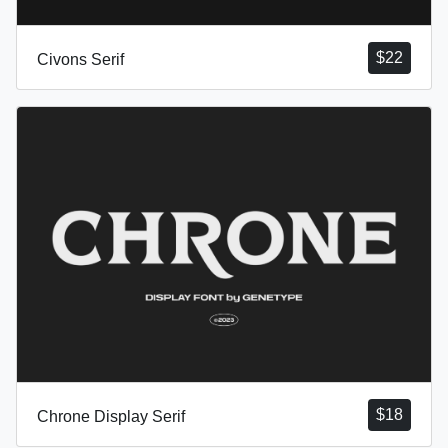
$
22
Civons Serif
$
18
Chrone Display Serif