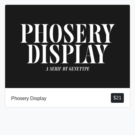
$
21
Phosery Display