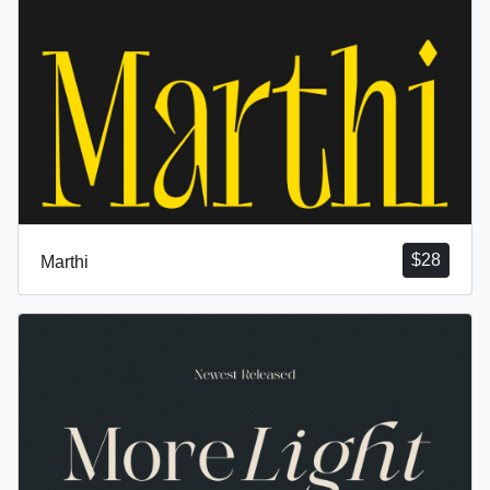
$
28
Marthi