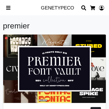
Search
L
GENETYPECO
Cart
premier