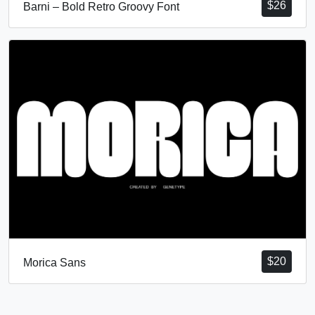
$
26
Barni – Bold Retro Groovy Font
$
20
Morica Sans