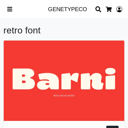
Search
L
GENETYPECO
Cart
retro font