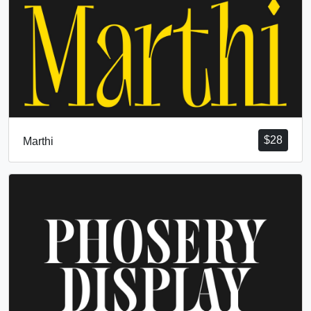
$
28
Marthi