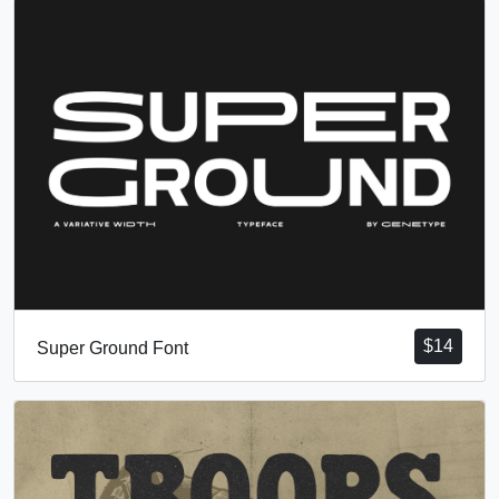
$
14
Super Ground Font