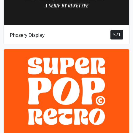
$
21
Phosery Display