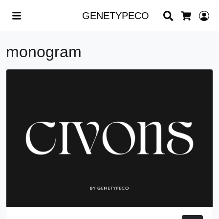
Search
L
GENETYPECO
Cart
monogram