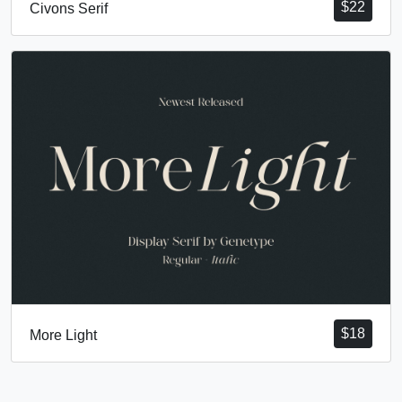
$
22
Civons Serif
$
18
More Light